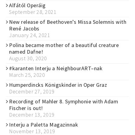
Alfától Operáig
September 28, 2021
New release of Beethoven’s Missa Solemnis with
René Jacobs
January 24, 2021
Polina became mother of a beautiful creature
named Dafne!
August 30, 2020
#karanten Interju a NeighbourART–nak
March 25, 2020
Humperdincks Königskinder in Oper Graz
December 27, 2019
Recording of Mahler 8. Symphonie with Adam
Fischer is out!
December 13, 2019
Interju a Paletta Magazinnak
November 13, 2019