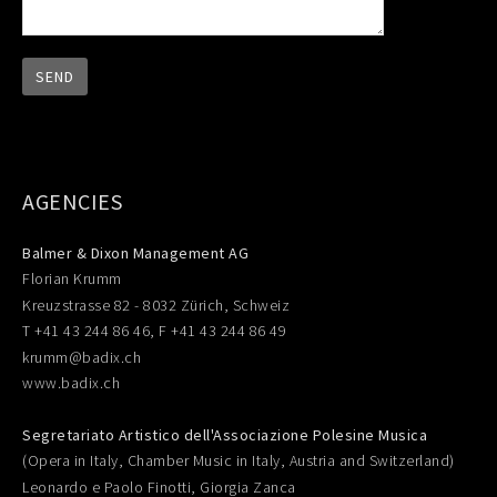
AGENCIES
Balmer & Dixon Management AG
Florian Krumm
Kreuzstrasse 82 - 8032 Zürich, Schweiz
T +41 43 244 86 46, F +41 43 244 86 49
krumm@badix.ch
www.badix.ch
Segretariato Artistico dell'Associazione Polesine Musica
(Opera in Italy, Chamber Music in Italy, Austria and Switzerland)
Leonardo e Paolo Finotti, Giorgia Zanca