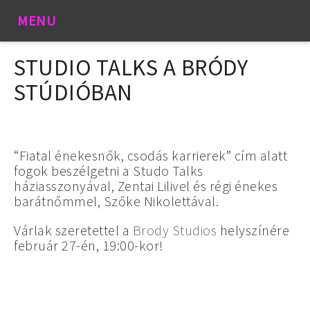
MENU
STUDIO TALKS A BRÓDY
STÚDIÓBAN
“Fiatal énekesnők, csodás karrierek” cím alatt
fogok beszélgetni a Studo Talks
háziasszonyával, Zentai Lilivel és régi énekes
barátnőmmel, Szőke Nikolettával.
Várlak szeretettel a
Brody Studios
helyszínére
február 27-én, 19:00-kor!