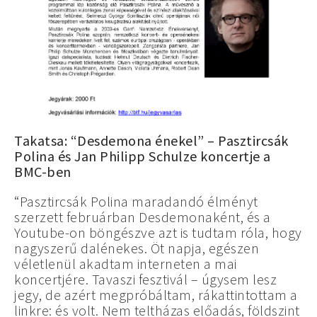
Takatsa: “Desdemona énekel” – Pasztircsák
Polina és Jan Philipp Schulze koncertje a
BMC-ben
“Pasztircsák Polina maradandó élményt
szerzett februárban Desdemonaként, és a
Youtube-on böngészve azt is tudtam róla, hogy
nagyszerű dalénekes. Öt napja, egészen
véletlenül akadtam interneten a mai
koncertjére. Tavaszi fesztivál – úgysem lesz
jegy, de azért megpróbáltam, rákattintottam a
linkre: és volt. Nem teltházas előadás, földszint