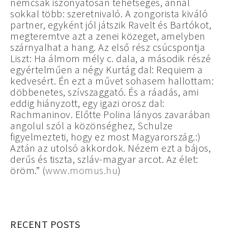
nemcsak iszonyatosan tehetséges, annál
sokkal több: szeretnivaló. A zongorista kiváló
partner, egyként jól játszik Ravelt és Bartókot,
megteremtve azt a zenei közeget, amelyben
szárnyalhat a hang. Az első rész csúcspontja
Liszt: Ha álmom mély c. dala, a második részé
egyértelműen a négy Kurtág dal: Requiem a
kedvesért. Én ezt a művet sohasem hallottam:
döbbenetes, szívszaggató. És a ráadás, ami
eddig hiányzott, egy igazi orosz dal:
Rachmaninov. Előtte Polina lányos zavarában
angolul szól a közönséghez, Schulze
figyelmezteti, hogy ez most Magyarország.:)
Aztán az utolsó akkordok. Nézem ezt a bájos,
derűs és tiszta, szláv-magyar arcot. Az élet:
öröm.” (
www.momus.hu
)
RECENT POSTS