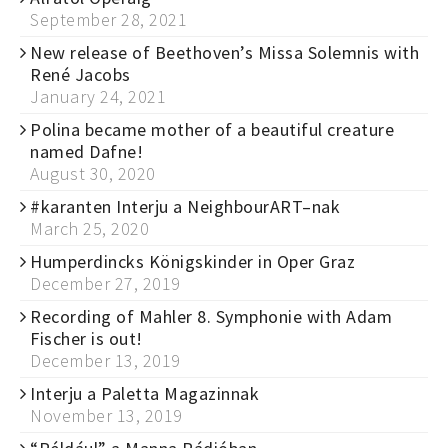
September 28, 2021
New release of Beethoven’s Missa Solemnis with
René Jacobs
January 24, 2021
Polina became mother of a beautiful creature
named Dafne!
August 30, 2020
#karanten Interju a NeighbourART–nak
March 25, 2020
Humperdincks Königskinder in Oper Graz
December 27, 2019
Recording of Mahler 8. Symphonie with Adam
Fischer is out!
December 13, 2019
Interju a Paletta Magazinnak
November 13, 2019