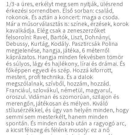
1/3-a üres, erkélyt meg sem nyitják, ülésrend
érkezési sorrendben. Első sorban: család,
rokonok. És aztán a koncert: maga a csoda.
Már a műsorválasztás is: színek, érzések, korok
kavalkádja. Elég csak a zeneszerzőket
felsorolni: Ravel, Bartók, Liszt, Dohnányi,
Debussy, Kurtág, Kodály. Pasztircsák Polina
megjelenése, hangja, játéka, 6 méterről
káprázatos. Hangja minden fekvésben tömör
és súlyos, lágy és hajlékony, lírai és drámai. És
főképpen egyedi és szép. Hozzá kiforrott,
mesteri, profi technika. És a dalok
megszólalnak, szívből, hozzám, hozzád.
Franciául, szlovákul, németül, magyarul,
oroszul. Vidáman és szomorúan, szilajon és
merengőn, játékosan és mélyen. Kiváló
stílusérzékkel, és úgy van helyén minden, hogy
semmi sem mesterkélt, hanem minden
spontán. És minden darab után a ragyogó arc,
a kicsit félszeg és félénk mosoly: ez a nő