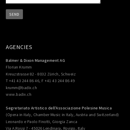
AGENCIES
Balmer & Dixon Management AG
Florian Krumm
Kreuzstrasse 82 - 8032 Zürich, Schweiz
T +41 43 244 86 46, F +41 43 244 86 49
krumm@badix.ch
www.badix.ch
Segretariato Artistico dell'Associazione Polesine Musica
(Opera in Italy, Chamber Music in Italy, Austria and Switzerland)
Leonardo e Paolo Finotti, Giorgia Zanca
Via A.Rossi 7 - 45026 Lendinara, Rovigo, Italy