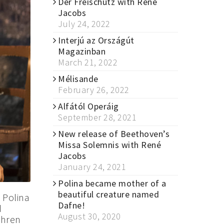
Der Freischütz with René
Jacobs
July 24, 2022
Interjú az Országút
Magazinban
March 21, 2022
Mélisande
February 26, 2022
Alfától Operáig
September 28, 2021
New release of Beethoven’s
Missa Solemnis with René
Jacobs
January 24, 2021
Polina became mother of a
beautiful creature named
 Polina
Dafne!
d
August 30, 2020
ihren