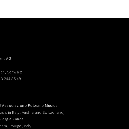
ent AG
ich, Schweiz
43 244 86 49
ll'Associazione Polesine Musica
sic in Italy, Austria and Switzerland)
Giorgia Zanca
nara, Rovigo, Italy