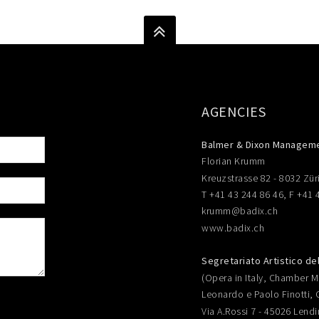
AGENCIES
Balmer & Dixon Managem
Florian Krumm
Kreuzstrasse 82 - 8032 Zür
T +41 43 244 86 46, F +41 
krumm@badix.ch
www.badix.ch
Segretariato Artistico de
(Opera in Italy, Chamber Mu
Leonardo e Paolo Finotti, 
Via A.Rossi 7 - 45026 Lendi