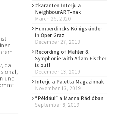
#karanten Interju a
NeighbourART–nak
March 25, 2020
Humperdincks Königskinder
in Oper Graz
ist
December 27, 2019
einen
 ihrem
Recording of Mahler 8.
m
Symphonie with Adam Fischer
v, da
is out!
sional,
December 13, 2019
en und
Interju a Paletta Magazinnak
kommt
November 13, 2019
“Például” a Manna Rádióban
September 8, 2019