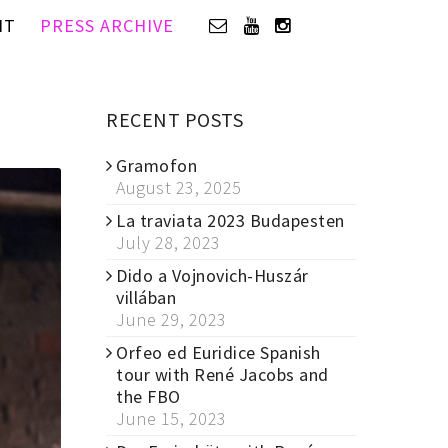
IT
PRESS ARCHIVE
RECENT POSTS
Gramofon
August 23, 2025
La traviata 2023 Budapesten
July 28, 2023
Dido a Vojnovich-Huszár
villában
June 29, 2023
Orfeo ed Euridice Spanish
tour with René Jacobs and
the FBO
June 15, 2023