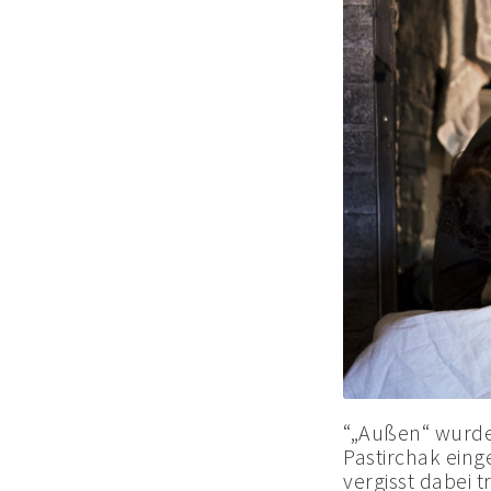
“„Außen“ wurde 
Pastirchak einge
vergisst dabei 