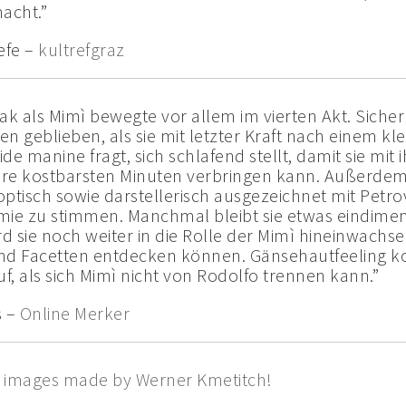
acht.”
efe –
kultrefgraz
ak als Mimì bewegte vor allem im vierten Akt. Sicher 
en geblieben, als sie mit letzter Kraft nach einem kl
lide manine fragt, sich schlafend stellt, damit sie mit
hre kostbarsten Minuten verbringen kann. Außerde
optisch sowie darstellerisch ausgezeichnet mit Petro
mie zu stimmen. Manchmal bleibt sie etwas eindimen
ird sie noch weiter in die Rolle der Mimì hineinwachs
nd Facetten entdecken können. Gänsehautfeeling 
uf, als sich Mimì nicht von Rodolfo trennen kann.”
 –
Online Merker
l images made by Werner Kmetitch!