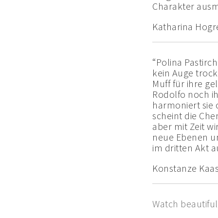
Charakter ausm
Katharina Hogr
“Polina Pastirch
kein Auge trock
Muff für ihre ge
Rodolfo noch i
harmoniert sie 
scheint die Che
aber mit Zeit w
neue Ebenen u
im dritten Akt a
Konstanze Kaas
Watch beautifu