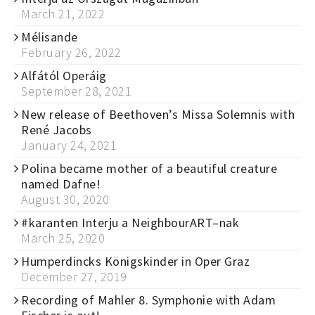
March 21, 2022
Mélisande
February 26, 2022
Alfától Operáig
September 28, 2021
New release of Beethoven’s Missa Solemnis with
René Jacobs
January 24, 2021
Polina became mother of a beautiful creature
named Dafne!
August 30, 2020
#karanten Interju a NeighbourART–nak
March 25, 2020
Humperdincks Königskinder in Oper Graz
December 27, 2019
Recording of Mahler 8. Symphonie with Adam