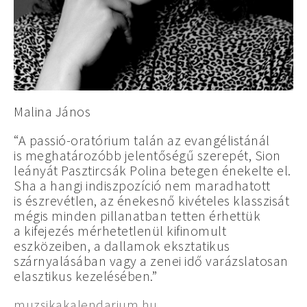
Malina János
“A passió-oratórium talán az evangélistánál
is meghatározóbb jelentőségű szerepét, Sion
leányát Pasztircsák Polina betegen énekelte el.
Sha a hangi indiszpozíció nem maradhatott
is észrevétlen, az énekesnő kivételes klasszisát
mégis minden pillanatban tetten érhettük
a kifejezés mérhetetlenül kifinomult
eszközeiben, a dallamok eksztatikus
szárnyalásában vagy a zenei idő varázslatosan
elasztikus kezelésében.”
muzsikakalendarium.hu