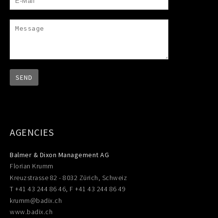
AGENCIES
Balmer & Dixon Management AG
Florian Krumm
Kreuzstrasse 82 - 8032 Zürich, Schweiz
T +41 43 244 86 46, F +41 43 244 86 49
krumm@badix.ch
www.badix.ch