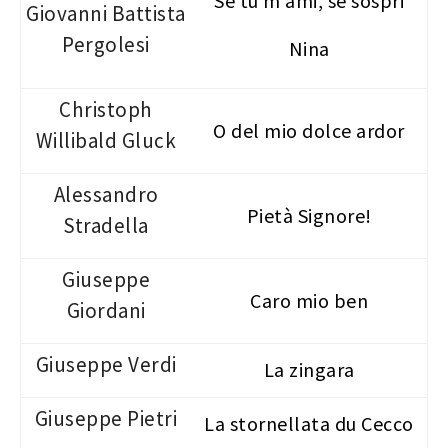
Se tu m’ami, se sospri
Giovanni Battista
Pergolesi
Nina
Christoph
O del mio dolce ardor
Willibald Gluck
Alessandro
Pietà Signore!
Stradella
Giuseppe
Caro mio ben
Giordani
Giuseppe Verdi
La zingara
Giuseppe Pietri
La stornellata du Cecco