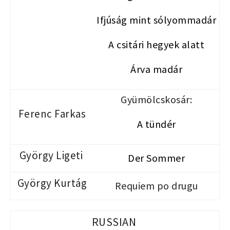
Ifjúság mint sólyommadár
A csitári hegyek alatt
Árva madár
Gyümölcskosár:
Ferenc Farkas
A tündér
György Ligeti
Der Sommer
György Kurtág
Requiem po drugu
RUSSIAN