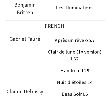
Benjamin
Les Illuminations
Britten
FRENCH
Gabriel Fauré
Après un rêve op.7
Clair de lune (1
version)
st
L32
Mandolin L29
Nuit d’étoiles L4
Claude Debussy
Beau Soir L6