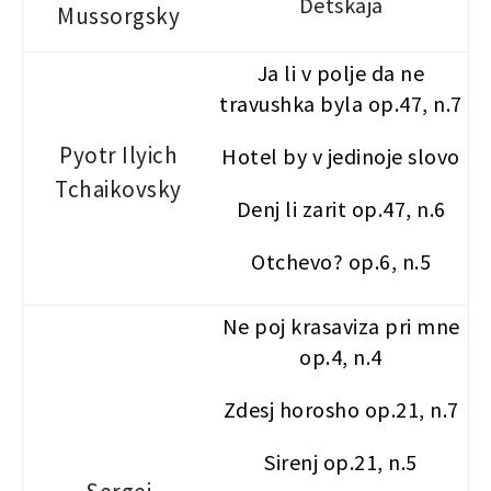
Detskaja
Mussorgsky
Ja li v polje da ne
travushka byla op.47, n.7
Pyotr Ilyich
Hotel by v jedinoje slovo
Tchaikovsky
Denj li zarit op.47, n.6
Otchevo? op.6, n.5
Ne poj krasaviza pri mne
op.4, n.4
Zdesj horosho op.21, n.7
Sirenj op.21, n.5