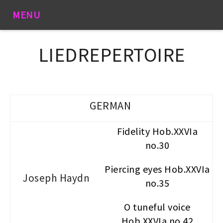
MENU
LIEDREPERTOIRE
GERMAN
Fidelity Hob.XXVIa
no.30
Piercing eyes Hob.XXVIa
Joseph Haydn
no.35
O tuneful voice
Hob.XXVIa no.42