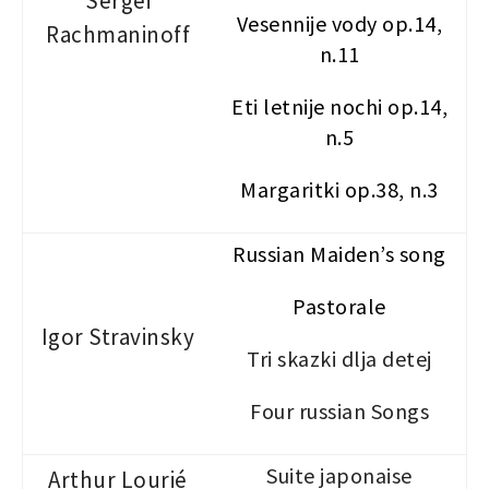
Sergei
Vesennije vody op.14,
Rachmaninoff
n.11
Eti letnije nochi op.14,
n.5
Margaritki op.38, n.3
Russian Maiden’s song
Pastorale
Igor Stravinsky
Tri skazki dlja detej
Four russian Songs
Suite japonaise
Arthur Lourié