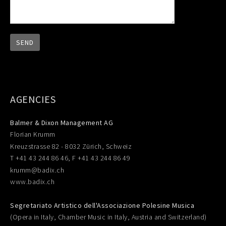
AGENCIES
Balmer & Dixon Management AG
Florian Krumm
Kreuzstrasse 82 - 8032 Zürich, Schweiz
T +41 43 244 86 46, F +41 43 244 86 49
krumm@badix.ch
www.badix.ch
Segretariato Artistico dell'Associazione Polesine Musica
(Opera in Italy, Chamber Music in Italy, Austria and Switzerland)