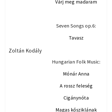
Várj meg madaram
Seven Songs op.6:
Tavasz
Zoltán Kodály
Hungarian Folk Music:
Mónár Anna
A rossz feleség
Cigánynóta
Magas kősziklának