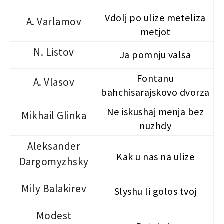
Vdolj po ulize meteliza
A. Varlamov
metjot
N. Listov
Ja pomnju valsa
Fontanu
A. Vlasov
bahchisarajskovo dvorza
Ne iskushaj menja bez
Mikhail Glinka
nuzhdy
Aleksander
Kak u nas na ulize
Dargomyzhsky
Mily Balakirev
Slyshu li golos tvoj
Modest