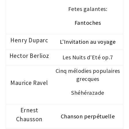
Fe
tes galantes:
Fantoches
Henry Duparc
L’Invitation au voyage
Hector Berlioz
Les Nuits d’Eté op.7
Cinq mélodies populaires
grecques
Maurice Ravel
Shéhérazade
Ernest
Chanson perpétuelle
Chausson